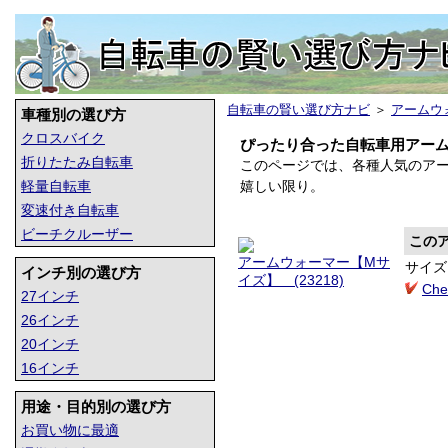
自転車の賢い選び方ナビ
＞
アームウ
車種別の選び方
クロスバイク
ぴったり合った自転車用アー
折りたたみ自転車
このページでは、各種人気のア
軽量自転車
嬉しい限り。
変速付き自転車
ビーチクルーザー
この
アームウォーマー【Mサ
サイズ
インチ別の選び方
イズ】 (23218)
Chec
27インチ
26インチ
20インチ
16インチ
用途・目的別の選び方
お買い物に最適